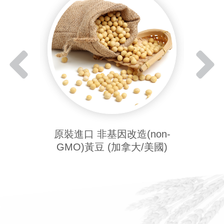
原裝進
製糖)-
原裝進口 非基因改造(non-
GMO)黃豆 (加拿大/美國)